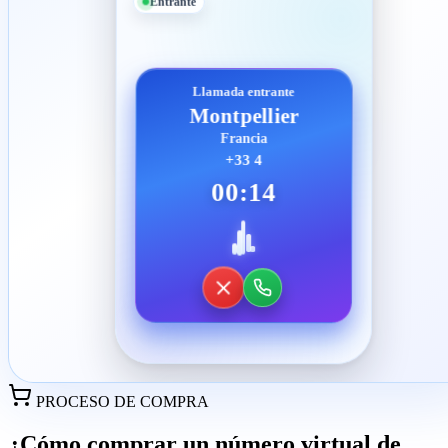
Entrante
Llamada entrante
Montpellier
Francia
+33 4
00:14
PROCESO DE COMPRA
¿Cómo comprar un número virtual de